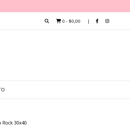
0
-
$0,00
TO
 Rock 30x40