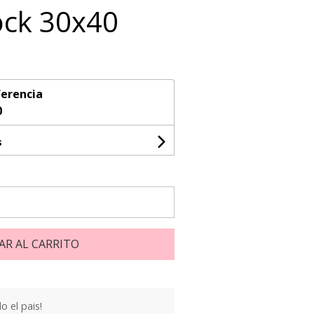
ock 30x40
erencia
0
s
AR AL CARRITO
 el pais!