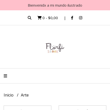
Bienvenidx a mi mundo ilustrado
0
-
$0,00
Inicio
Arte