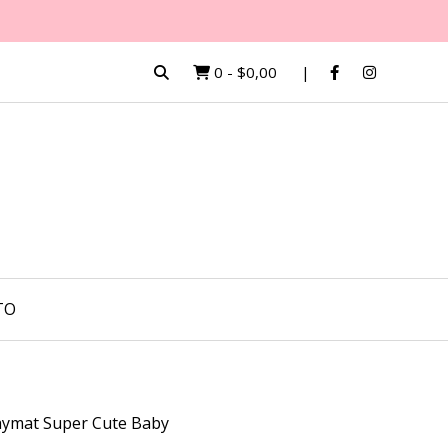
0
-
$0,00
TO
aymat Super Cute Baby