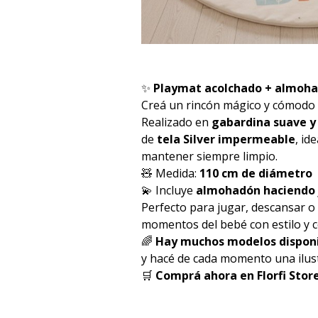
✨
Playmat acolchado + almoha
Creá un rincón mágico y cómodo 
Realizado en
gabardina suave y
de
tela Silver impermeable
, id
mantener siempre limpio.
🧸 Medida:
110 cm de diámetro
💫 Incluye
almohadón haciendo
Perfecto para jugar, descansar 
momentos del bebé con estilo y c
🌈
Hay muchos modelos dispon
y hacé de cada momento una ilust
🛒
Comprá ahora en Florfi Store 