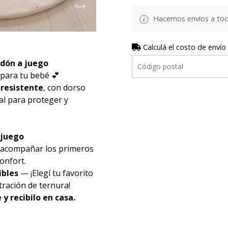
Hacemos envios a todo
Calculá el costo de envío
dón a juego
para tu bebé 💕
 resistente
, con dorso
eal para proteger y
 juego
o acompañar los primeros
onfort.
ibles
— ¡Elegí tu favorito
ración de ternura!
y recibilo en casa.